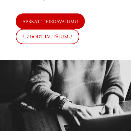
​APSKATĪT PIEDĀVĀJUMU​
​UZDODT JAUTĀJUMU​