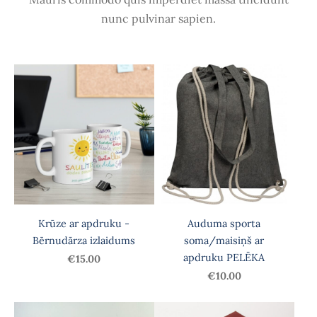
nunc pulvinar sapien.
Krūze ar apdruku -
Auduma sporta
Bērnudārza izlaidums
soma/maisiņš ar
apdruku PELĒKA
€15.00
€10.00