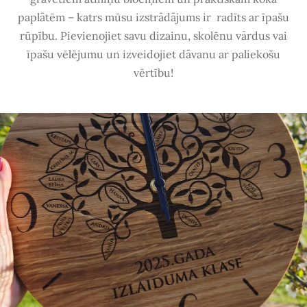
paplātēm – katrs mūsu izstrādājums ir
radīts ar īpašu
rūpību
. Pievienojiet savu dizainu, skolēnu vārdus vai
īpašu vēlējumu un izveidojiet dāvanu ar paliekošu
vērtību!