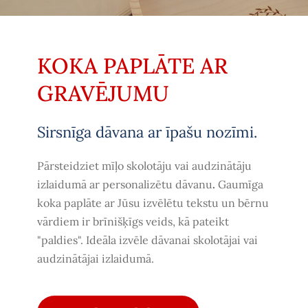
KOKA PAPLĀTE AR
GRAVĒJUMU
Sirsnīga dāvana ar īpašu nozīmi.
Pārsteidziet mīļo skolotāju vai audzinātāju
izlaidumā ar personalizētu dāvanu
.
Gaumīga
koka paplāte ar Jūsu izvēlētu tekstu un bērnu
vārdiem ir brīnišķīgs veids, kā pateikt
"paldies". Ideāla izvēle dāvanai skolotājai vai
audzinātājai izlaidumā.