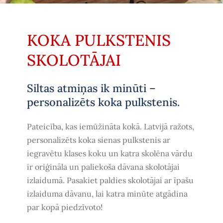
KOKA PULKSTENIS
SKOLOTĀJAI
Siltas atmiņas ik minūti –
personalizēts koka pulkstenis.
Pateicība, kas iemūžināta kokā. Latvijā ražots,
p
ersonalizēts koka sienas pulkstenis
ar
iegravētu klases koku un katra skolēna vārdu
ir oriģināla un paliekoša
dāvana skolotājai
izlaidumā
. Pasakiet paldies skolotājai ar īpašu
izlaiduma dāvanu
, lai katra minūte atgādina
par kopā piedzīvoto!