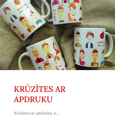
KRŪZĪTES AR
APDRUKU
Krūzītes ar apdruku ir...