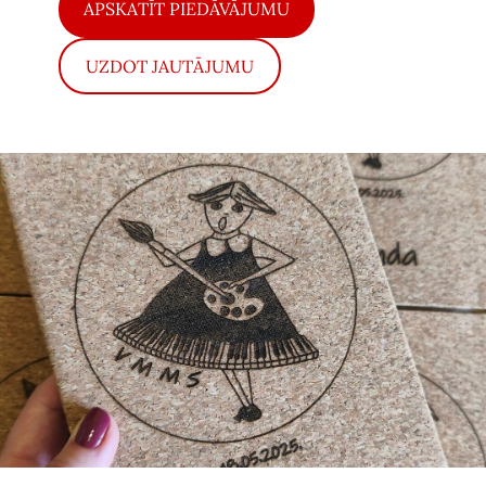
​APSKATĪT PIEDĀVĀJUMU​
​UZDOT JAUTĀJUMU​