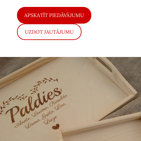
​APSKATĪT PIEDĀVĀJUMU​
​UZDOT JAUTĀJUMU​