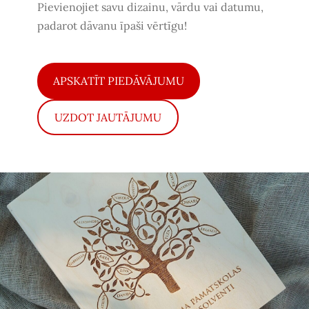
Pievienojiet savu dizainu, vārdu vai datumu,
padarot dāvanu īpaši vērtīgu!
​APSKATĪT PIEDĀVĀJUMU​
​UZDOT JAUTĀJUMU​