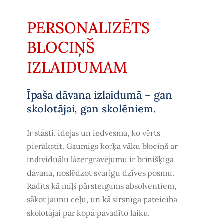
PERSONALIZĒTS
BLOCIŅŠ
IZLAIDUMAM
Īpaša dāvana izlaidumā – gan
skolotājai, gan skolēniem.
Ir stāsti, idejas un iedvesma, ko vērts
pierakstīt. Gaumīgs korķa vāku blociņš ar
individuālu lāzergravējumu ir brīnišķīga
dāvana, noslēdzot svarīgu dzīves posmu.
Radīts kā mīļš pārsteigums absolventiem,
sākot jaunu ceļu, un kā sirsnīga pateicība
skolotājai par kopā pavadīto laiku.