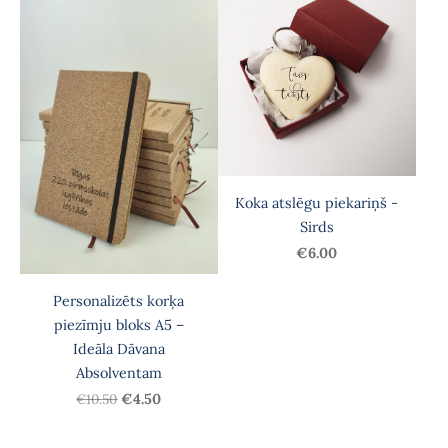
Koka atslēgu piekariņš -
Sirds
€6.00
Personalizēts korķa
piezīmju bloks A5 –
Ideāla Dāvana
Absolventam
€10.50
€4.50