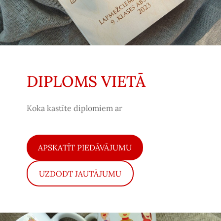
DIPLOMS VIETĀ
Koka kastīte diplomiem ar
​APSKATĪT PIEDĀVĀJUMU​
​UZDODT JAUTĀJUMU​