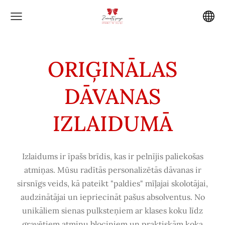
ORIĢINĀLAS
DĀVANAS
IZLAIDUMĀ
Izlaidums ir īpašs brīdis, kas ir pelnījis paliekošas
atmiņas. Mūsu radītās personalizētās dāvanas ir
sirsnīgs veids, kā pateikt "paldies" mīļajai skolotājai,
audzinātājai un iepriecināt pašus absolventus. No
unikāliem sienas pulksteņiem ar klases koku līdz
gravētiem atmiņu blociņiem un praktiskām koka