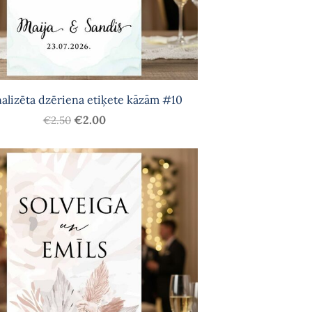
alizēta dzēriena etiķete kāzām #10
€2.00
€2.50