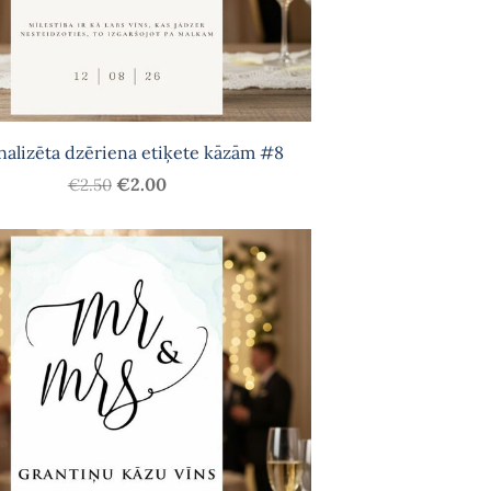
nalizēta dzēriena etiķete kāzām #8
€2.00
€2.50