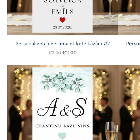
Personalizēta dzēriena etiķete kāzām #7
Perso
€2.00
€2.50