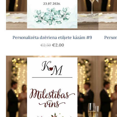
Personalizēta dzēriena etiķete kāzām #9
Person
€2.00
€2.50