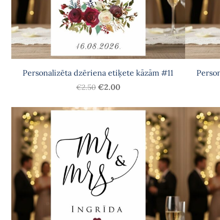
Personalizēta dzēriena etiķete kāzām #11
Person
€2.00
€2.50