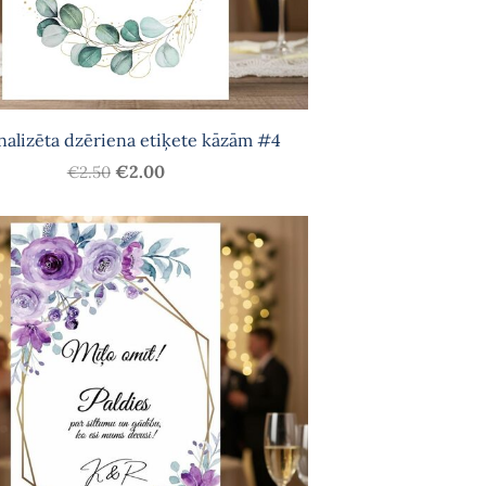
nalizēta dzēriena etiķete kāzām #4
€2.00
€2.50