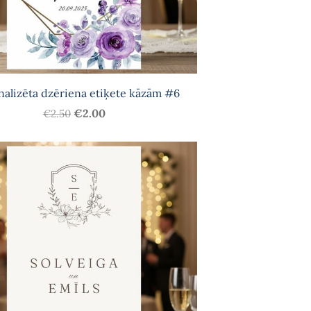
nalizēta dzēriena etiķete kāzām #6
€2.00
€2.50