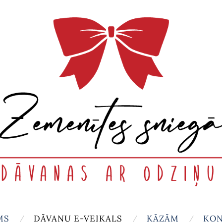
MS
DĀVANU E-VEIKALS
KĀZĀM
KON