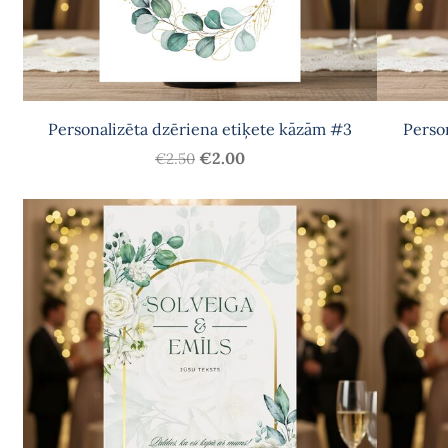
Personalizēta dzēriena etiķete kāzām #3
Perso
€2.00
€2.50