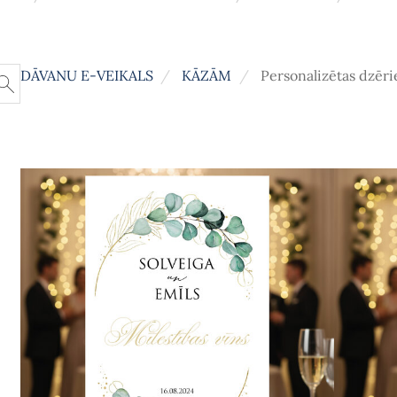
DĀVANU E-VEIKALS
KĀZĀM
Personalizētas dzēr