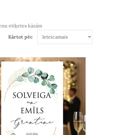
ienu etiķetes kāzām
Kārtot pēc