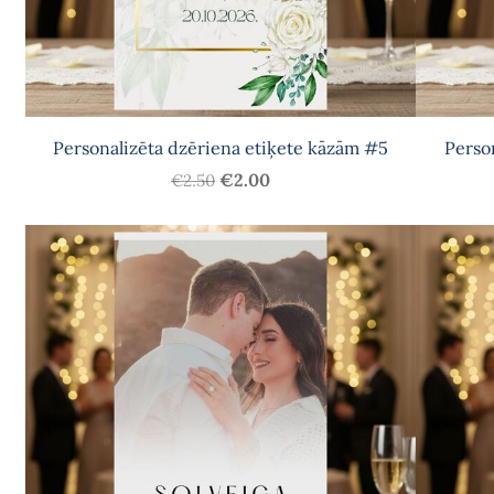
Personalizēta dzēriena etiķete kāzām #5
Perso
€2.00
€2.50