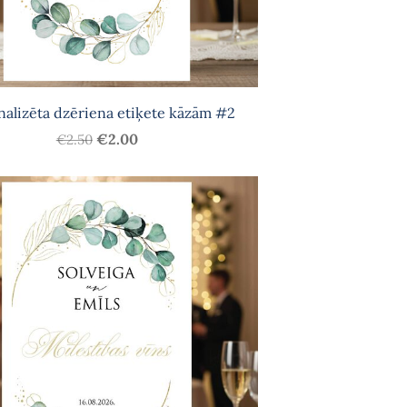
nalizēta dzēriena etiķete kāzām #2
€2.00
€2.50