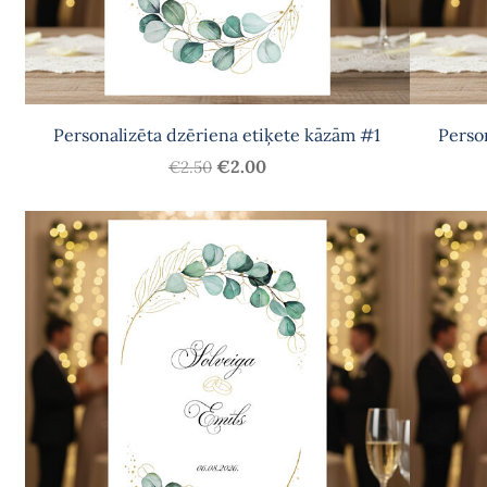
Personalizēta dzēriena etiķete kāzām #1
Perso
€2.00
€2.50