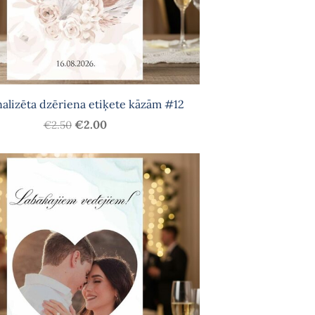
alizēta dzēriena etiķete kāzām #12
€2.00
€2.50