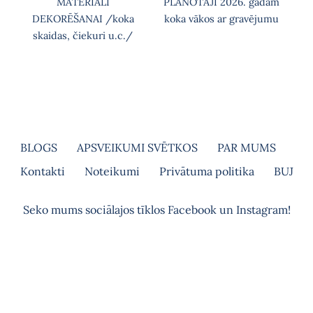
MATERIĀLI
PLĀNOTĀJI 2026. gadam
DEKORĒŠANAI /koka
koka vākos ar gravējumu
skaidas, čiekuri u.c./
BLOGS
APSVEIKUMI SVĒTKOS
PAR MUMS
Kontakti
Noteikumi
Privātuma politika
BUJ
Seko mums sociālajos tīklos Facebook un Instagram!