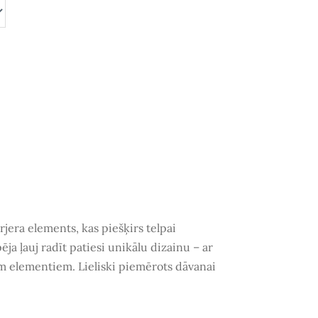
erjera elements, kas piešķirs telpai
pēja
ļauj radīt patiesi unikālu dizainu – ar
em elementiem. Lieliski piemērots
dāvanai