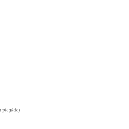
a piegāde
)