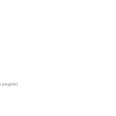
a piegāde
)