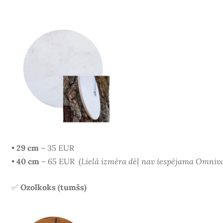
•
29 cm
– 35 EUR
•
40 cm
– 65 EUR
(
Lielā izmēra dēļ nav iespējama Omniv
✅
Ozolkoks (tumšs)