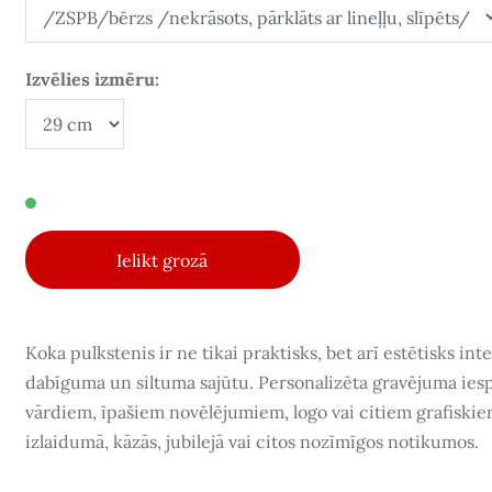
Izvēlies izmēru:
Ielikt grozā
Koka pulkstenis ir ne tikai praktisks, bet arī estētisks int
dabīguma un siltuma sajūtu.
Personalizēta gravējuma ies
vārdiem, īpašiem novēlējumiem, logo vai citiem grafiski
izlaidumā, kāzās, jubilejā vai citos nozīmīgos notikumos
.