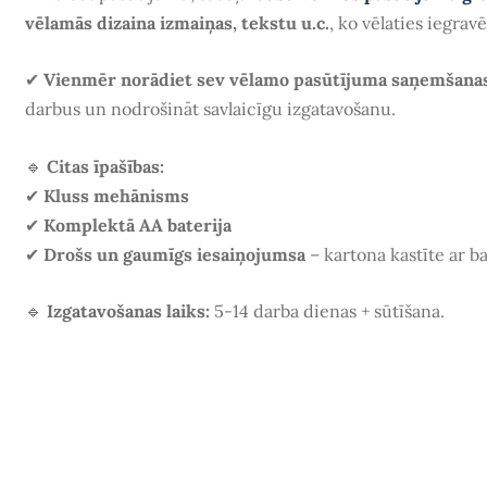
vēlamās dizaina izmaiņas, tekstu u.c.
, ko vēlaties iegrav
✔
Vienmēr norādiet sev vēlamo pasūtījuma saņemšana
darbus un nodrošināt savlaicīgu izgatavošanu.
🔹
Citas īpašības:
✔
Kluss mehānisms
✔
Komplektā AA baterija
✔
Drošs un gaumīgs iesaiņojumsa
– kartona kastīte ar ba
🔹
Izgatavošanas laiks:
5-14 darba dienas + sūtīšana.