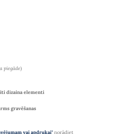
a piegāde
)
citi dizaina elementi
irms gravēšanas
avējumam vai apdrukai"
norādiet