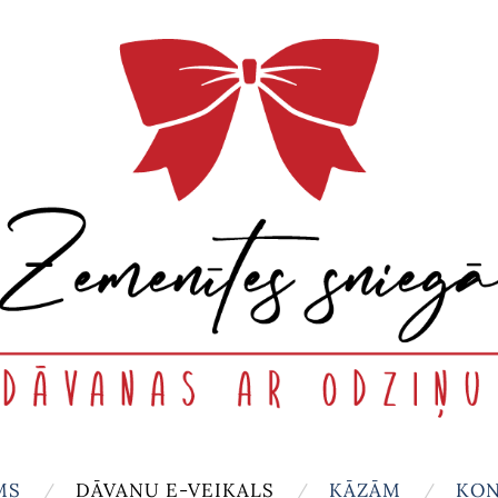
MS
DĀVANU E-VEIKALS
KĀZĀM
KON