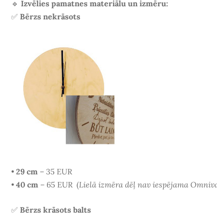
🔹
Izvēlies pamatnes materiālu un izmēru:
✅
Bērzs nekrāsots
•
29 cm
– 35 EUR
•
40 cm
– 65 EUR
(
Lielā izmēra dēļ nav iespējama Omniv
✅
Bērzs krāsots balts