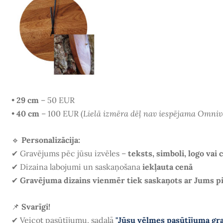
•
29 cm
– 50 EUR
•
40 cm
– 100 EUR (
Lielā izmēra dēļ nav iespējama Omniv
🔹
Personalizācija:
✔ Gravējums pēc jūsu izvēles –
teksts, simboli, logo vai 
✔ Dizaina labojumi un saskaņošana
iekļauta cenā
✔
Gravējuma dizains vienmēr tiek saskaņots ar Jums p
📌
Svarīgi!
✔
Veicot pasūtījumu, sadaļā
"Jūsu vēlmes pasūtījuma gr