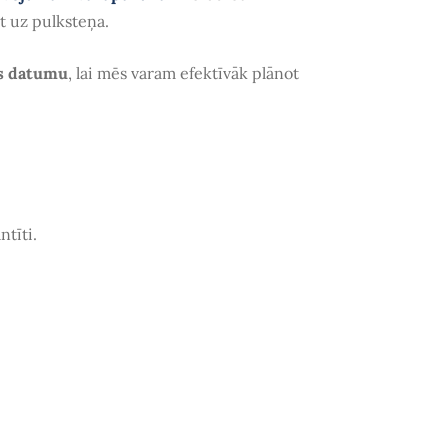
ēt uz pulksteņa.
s datumu
, lai mēs varam efektīvāk plānot
ntīti.