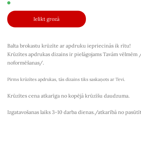
Ielikt grozā
Balta brokastu krūzīte ar apdruku iepriecinās ik rītu!
Krūzītes apdrukas dizains ir pielāgojams Tavām vēlmēm /
noformēšanas/.
Pirms krūzītes apdrukas, tās dizains tiks saskaņots ar Tevi.
Krūzītes cena atkarīga no kopējā krūzīšu daudzuma.
Izgatavošanas laiks 3-10 darba dienas./atkarībā no pasū