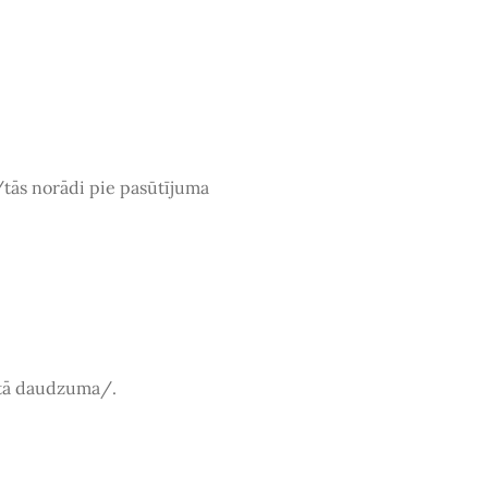
tās norādi pie pasūtījuma
tītā daudzuma/.