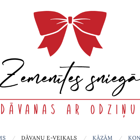
MS
DĀVANU E-VEIKALS
KĀZĀM
KON