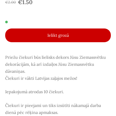
€1.50
€2.00
Ielikt grozā
Priežu čiekuri būs lielisks dekors Jūsu Ziemassvētku
dekorācijām, kā arī izdaiļos Jūsu Ziemassvētku
dāvaniņas.
Čiekuri ir vākti Latvijas zaļajos mežos!
Iepakojumā atrodas 10 čiekuri.
Čiekuri ir pieejami un tiks izsūtīti nākamajā darba
dienā pēc rēķina apmaksas.