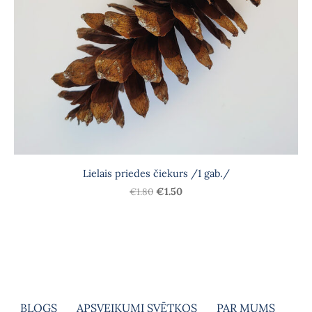
Lielais priedes čiekurs /1 gab./
€1.80
€1.50
BLOGS
APSVEIKUMI SVĒTKOS
PAR MUMS