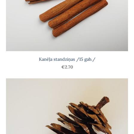
Kanēļa standziņas /15 gab./
€2.70