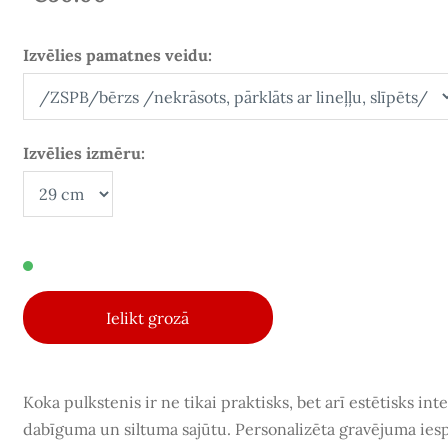
Izvēlies pamatnes veidu:
Izvēlies izmēru:
Ielikt grozā
Koka pulkstenis ir ne tikai praktisks, bet arī estētisks int
dabīguma un siltuma sajūtu.
Personalizēta gravējuma ies