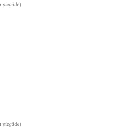
a piegāde
)
a piegāde
)