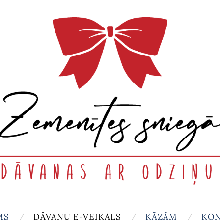
MS
DĀVANU E-VEIKALS
KĀZĀM
KON