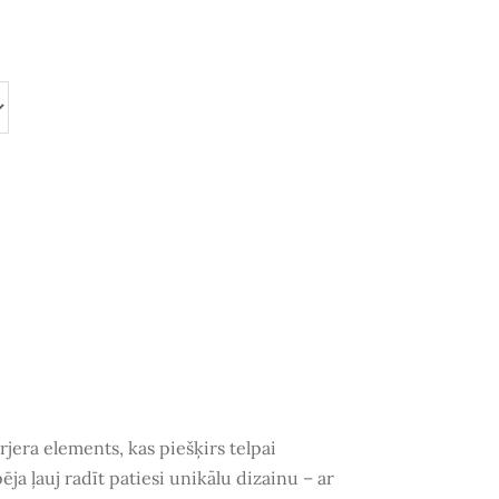
erjera elements, kas piešķirs telpai
pēja
ļauj radīt patiesi unikālu dizainu – ar