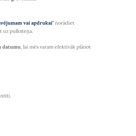
avējumam vai apdrukai"
norādiet
ēt uz pulksteņa.
s datumu
, lai mēs varam efektīvāk plānot
ntīti.