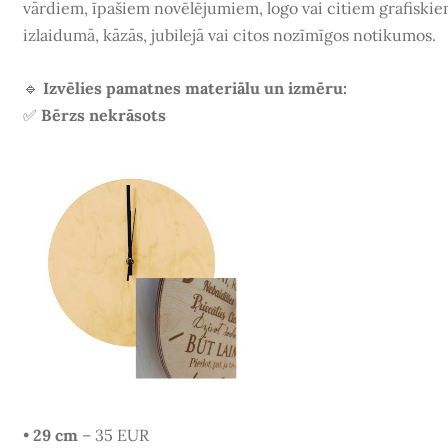
vārdiem, īpašiem novēlējumiem, logo vai citiem grafiski
izlaidumā, kāzās, jubilejā vai citos nozīmīgos notikumos
.
🔹
Izvēlies pamatnes materiālu un izmēru:
✅
Bērzs nekrāsots
•
29 cm
– 35 EUR