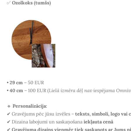
✅
Ozolkoks (tumšs)
•
29 cm
– 50 EUR
•
40 cm
– 100 EUR (
Lielā izmēra dēļ nav iespējama Omniv
🔹
Personalizācija:
✔ Gravējums pēc jūsu izvēles –
teksts, simboli, logo vai 
✔ Dizaina labojumi un saskaņošana
iekļauta cenā
✔
Gravējuma dizains vienmēr tiek saskaņots ar Jums p