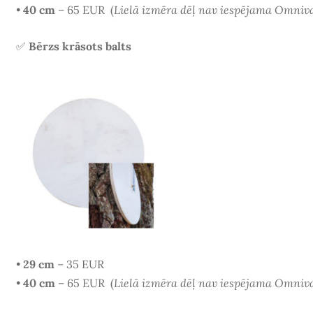
•
40 cm
– 65 EUR
(
Lielā izmēra dēļ nav iespējama Omniv
✅
Bērzs krāsots balts
•
29 cm
– 35 EUR
•
40 cm
– 65 EUR
(
Lielā izmēra dēļ nav iespējama Omniv