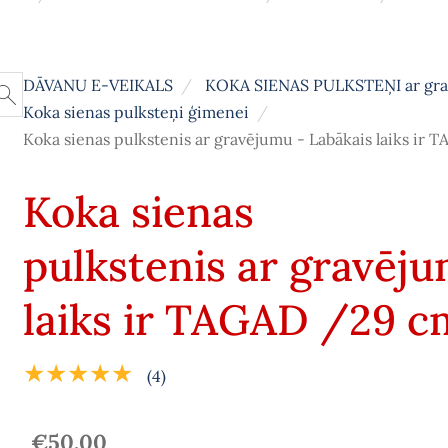
DĀVANU E-VEIKALS
KOKA SIENAS PULKSTEŅI ar gr
Koka sienas pulksteņi ģimenei
Koka sienas pulkstenis ar gravējumu - Labākais laiks ir
Koka sienas
pulkstenis ar gravēju
laiks ir TAGAD /29 c
★★★★★
(4)
€50.00