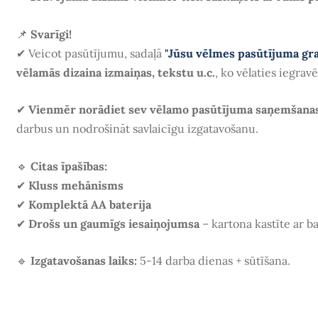
📌
Svarīgi!
✔
Veicot pasūtījumu, sadaļā
"Jūsu vēlmes pasūtījuma gr
vēlamās dizaina izmaiņas, tekstu u.c.
, ko vēlaties iegrav
✔
Vienmēr norādiet sev vēlamo pasūtījuma saņemšana
darbus un nodrošināt savlaicīgu izgatavošanu.
🔹
Citas īpašības:
✔
Kluss mehānisms
✔
Komplektā AA baterija
✔
Drošs un gaumīgs iesaiņojumsa
– kartona kastīte ar ba
🔹
Izgatavošanas laiks:
5-14 darba dienas + sūtīšana.