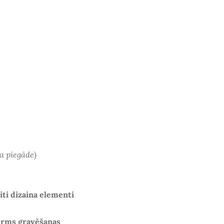
a piegāde
)
citi dizaina elementi
irms gravēšanas