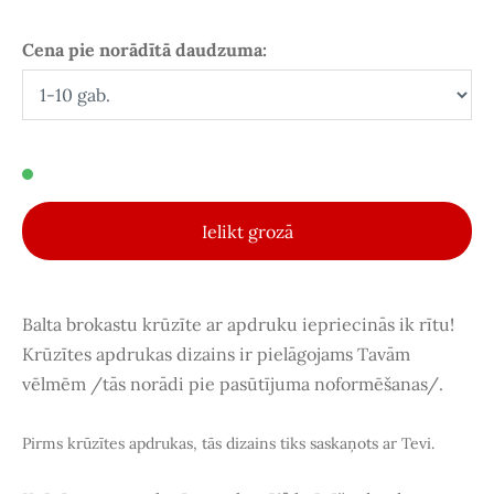
Cena pie norādītā daudzuma:
Ielikt grozā
Balta brokastu krūzīte ar apdruku iepriecinās ik rītu!
Krūzītes apdrukas dizains ir pielāgojams Tavām
vēlmēm /tās norādi pie pasūtījuma noformēšanas/.
Pirms krūzītes apdrukas, tās dizains tiks saskaņots ar Tevi.