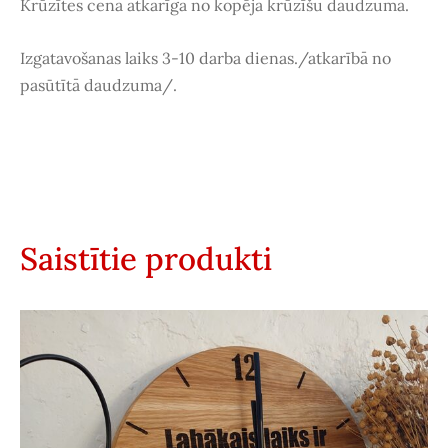
Krūzītes cena atkarīga no kopējā krūzīšu daudzuma.
Izgatavošanas laiks 3-10 darba dienas./atkarībā no
pasūtītā daudzuma/.
Saistītie produkti